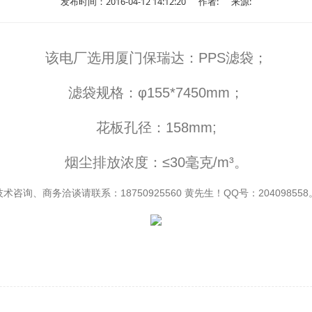
发布时间：2016-04-12 14:12:20
作者:
来源:
该电厂选用厦门保瑞达：PPS滤袋；
滤袋规格：φ155*7450mm；
花板孔径：158mm;
烟尘排放浓度：≤30毫克/m³。
技术咨询、商务洽谈请联系：18750925560 黄先生！QQ号：204098558