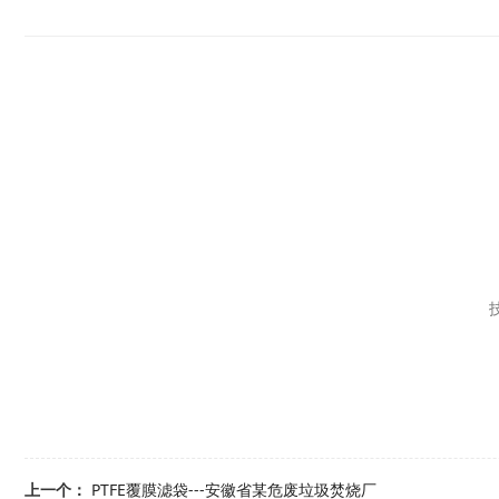
上一个：
PTFE覆膜滤袋---安徽省某危废垃圾焚烧厂